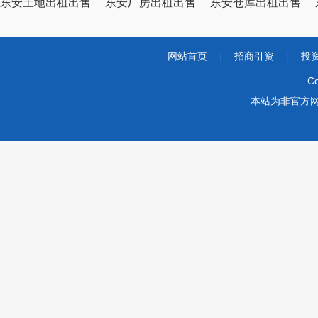
东安土地出租出售
东安厂房出租出售
东安仓库出租出售
网站首页
|
招商引资
|
投
Co
本站为非官方