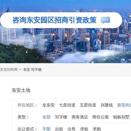
咨询东安园区招商引资政策
东安招商网
>
东安 写字楼
东安土地
所在地区：
全东安
七星街道
五星街道
兴隆镇
新安街
类型：
全部
写字楼
商务酒店
商住公寓
独栋别墅
出让形式：
不限
出租
出售
求租
求购